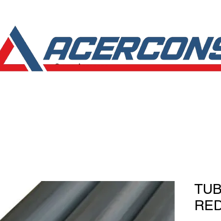
Grupo Acercons
Inicio
TU
RE