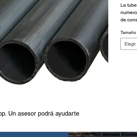
La tube
numeros
de cons
durabil
Tamaño
excepci
una exc
Elegir
facilid
para si
conduct
estruct
Esta tu
estánda
sino qu
solució
amplia 
p. Un asesor podrá ayudarte
industr